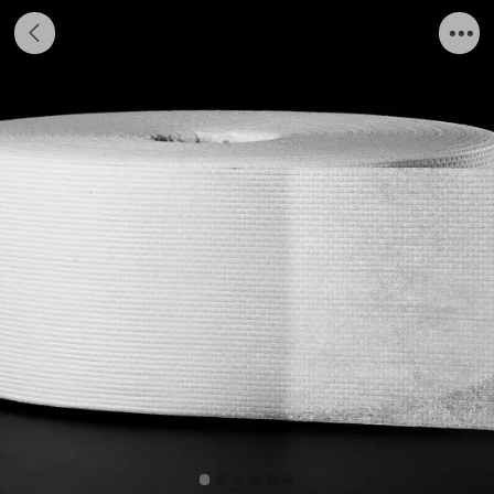
H02 珍珠圆点(毛毡）